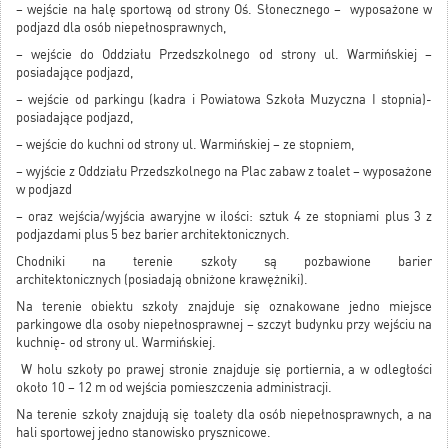
– wejście na halę sportową od strony Oś. Słonecznego – wyposażone w
podjazd dla osób niepełnosprawnych,
– wejście do Oddziału Przedszkolnego od strony ul. Warmińskiej –
posiadające podjazd,
– wejście od parkingu (kadra i Powiatowa Szkoła Muzyczna I stopnia)-
posiadające podjazd,
– wejście do kuchni od strony ul. Warmińskiej – ze stopniem,
– wyjście z Oddziału Przedszkolnego na Plac zabaw z toalet – wyposażone
w podjazd
– oraz wejścia/wyjścia awaryjne w ilości: sztuk 4 ze stopniami plus 3 z
podjazdami plus 5 bez barier architektonicznych.
Chodniki na terenie szkoły są pozbawione barier
architektonicznych (posiadają obniżone krawężniki).
Na terenie obiektu szkoły znajduje się oznakowane jedno miejsce
parkingowe dla osoby niepełnosprawnej – szczyt budynku przy wejściu na
kuchnię- od strony ul. Warmińskiej.
W holu szkoły po prawej stronie znajduje się portiernia, a w odległości
około 10 – 12 m od wejścia pomieszczenia administracji.
Na terenie szkoły znajdują się toalety dla osób niepełnosprawnych, a na
hali sportowej jedno stanowisko prysznicowe.