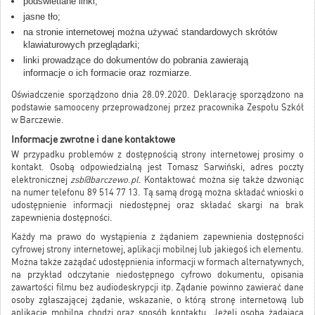
podświetlane linki;
jasne tło;
na stronie internetowej można używać standardowych skrótów
klawiaturowych przeglądarki;
linki prowadzące do dokumentów do pobrania zawierają
informacje o ich formacie oraz rozmiarze.
Oświadczenie sporządzono dnia 28.09.2020. Deklarację sporządzono na
podstawie samooceny przeprowadzonej przez pracownika Zespołu Szkół
w Barczewie.
Informacje zwrotne i dane kontaktowe
W przypadku problemów z dostępnością strony internetowej prosimy o
kontakt. Osobą odpowiedzialną jest Tomasz Sarwiński, adres poczty
elektronicznej
zsb@barczewo.pl
. Kontaktować można się także dzwoniąc
na numer telefonu 89 514 77 13. Tą samą drogą można składać wnioski o
udostępnienie informacji niedostępnej oraz składać skargi na brak
zapewnienia dostępności.
Każdy ma prawo do wystąpienia z żądaniem zapewnienia dostępności
cyfrowej strony internetowej, aplikacji mobilnej lub jakiegoś ich elementu.
Można także zażądać udostępnienia informacji w formach alternatywnych,
na przykład odczytanie niedostępnego cyfrowo dokumentu, opisania
zawartości filmu bez audiodeskrypcji itp. Żądanie powinno zawierać dane
osoby zgłaszającej żądanie, wskazanie, o którą stronę internetową lub
aplikację mobilną chodzi oraz sposób kontaktu. Jeżeli osoba żądająca