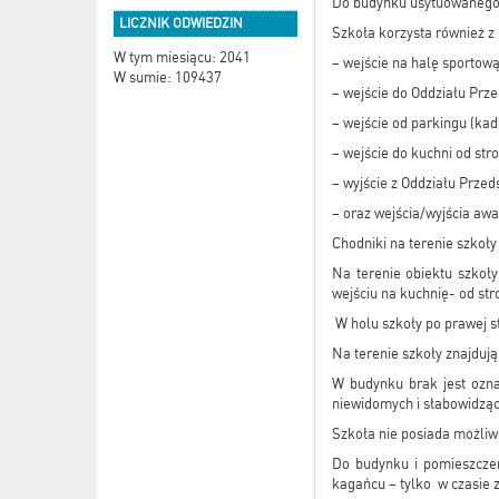
Do budynku usytuowanego 
LICZNIK ODWIEDZIN
Szkoła korzysta również z i
W tym miesiącu: 2041
– wejście na halę sportow
W sumie: 109437
– wejście do Oddziału Prze
– wejście od parkingu (kad
– wejście do kuchni od str
– wyjście z Oddziału Prze
– oraz wejścia/wyjścia awar
Chodniki na terenie szkoły
Na terenie obiektu szkoł
wejściu na kuchnię- od str
W holu szkoły po prawej st
Na terenie szkoły znajdują
W budynku brak jest ozn
niewidomych i słabowidząc
Szkoła nie posiada możliw
Do budynku i pomieszcze
kagańcu – tylko w czasie z