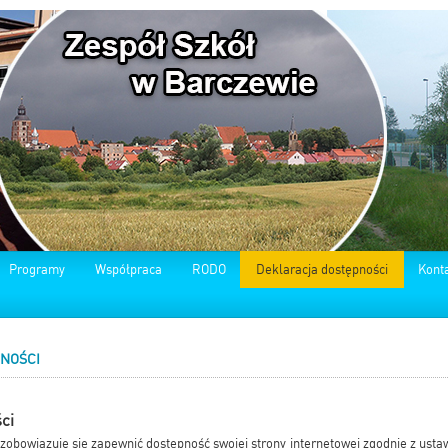
Programy
Współpraca
RODO
Deklaracja dostępności
Kont
NOŚCI
ci
obowiązuje się zapewnić dostępność swojej strony internetowej zgodnie z ustaw