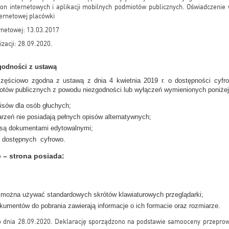
ron internetowych i aplikacji mobilnych podmiotów publicznych. Oświadczeni
ternetowej placówki
ernetowej: 13.03.2017
izacji: 28.09.2020.
godności z ustawą
częściowo zgodna z ustawą z dnia 4 kwietnia 2019 r. o dostępności cyfro
iotów publicznych z powodu niezgodności lub wyłączeń wymienionych poniżej
pisów dla osób głuchych;
arzeń nie posiadają pełnych opisów alternatywnych;
są dokumentami edytowalnymi;
t dostępnych cyfrowo.
 – strona posiada:
ej można używać standardowych skrótów klawiaturowych przeglądarki;
kumentów do pobrania zawierają informacje o ich formacie oraz rozmiarze.
 dnia 28.09.2020. Deklarację sporządzono na podstawie samooceny przepro