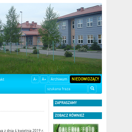
A-
A+
Archiwum
NIEDOWIDZĄCY
akt
ZAPRASZAMY
ZOBACZ RÓWNIEŻ
ą z dnia 4 kwietnia 2019 r.