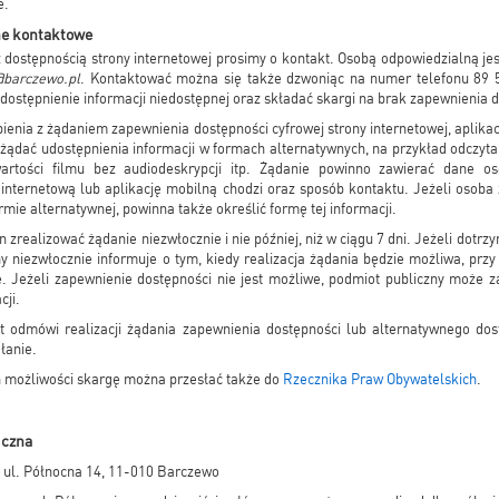
e.
ne kontaktowe
ostępnością strony internetowej prosimy o kontakt. Osobą odpowiedzialną je
@barczewo.pl
. Kontaktować można się także dzwoniąc na numer telefonu 89 
dostępnienie informacji niedostępnej oraz składać skargi na brak zapewnienia 
nia z żądaniem zapewnienia dostępności cyfrowej strony internetowej, aplikacj
ądać udostępnienia informacji w formach alternatywnych, na przykład odczyt
artości filmu bez audiodeskrypcji itp. Żądanie powinno zawierać dane oso
 internetową lub aplikację mobilną chodzi oraz sposób kontaktu. Jeżeli osoba
rmie alternatywnej, powinna także określić formę tej informacji.
 zrealizować żądanie niezwłocznie i nie później, niż w ciągu 7 dni. Jeżeli dotrzy
y niezwłocznie informuje o tym, kiedy realizacja żądania będzie możliwa, prz
e. Jeżeli zapewnienie dostępności nie jest możliwe, podmiot publiczny może
cji.
 odmówi realizacji żądania zapewnienia dostępności lub alternatywnego dos
łanie.
h możliwości skargę można przesłać także do
Rzecznika Praw Obywatelskich
.
iczna
 ul. Północna 14, 11-010 Barczewo