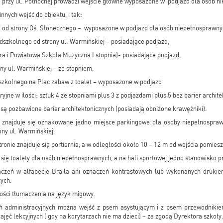
przy ul. Północnej prowadzi wejście główne wyposażone w podjazd dla osób n
nnych wejść do obiektu, i tak:
ą od strony Oś. Słonecznego – wyposażone w podjazd dla osób niepełnosprawny
dszkolnego od strony ul. Warmińskiej – posiadające podjazd,
ra i Powiatowa Szkoła Muzyczna I stopnia)- posiadające podjazd,
ony ul. Warmińskiej – ze stopniem,
dszkolnego na Plac zabaw z toalet – wyposażone w podjazd
yjne w ilości: sztuk 4 ze stopniami plus 3 z podjazdami plus 5 bez barier archit
 są pozbawione barier architektonicznych (posiadają obniżone krawężniki).
y znajduje się oznakowane jedno miejsce parkingowe dla osoby niepełnospraw
ony ul. Warmińskiej.
ronie znajduje się portiernia, a w odległości około 10 – 12 m od wejścia pomiesz
 się toalety dla osób niepełnosprawnych, a na hali sportowej jedno stanowisko 
aczeń w alfabecie Braila ani oznaczeń kontrastowych lub wykonanych druki
ych.
ości tłumaczenia na język migowy.
ń administracyjnych można wejść z psem asystującym i z psem przewodnikie
ajęć lekcyjnych ( gdy na korytarzach nie ma dzieci) – za zgodą Dyrektora szkoły