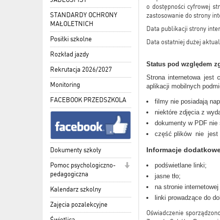
o dostępności cyfrowej st
STANDARDY OCHRONY
zastosowanie do strony in
MAŁOLETNICH
Data publikacji strony int
Posiłki szkolne
Data ostatniej dużej aktual
Rozkład jazdy
Status pod względem z
Rekrutacja 2026/2027
Strona internetowa jest 
Monitoring
aplikacji mobilnych podm
FACEBOOK PRZEDSZKOLA
filmy nie posiadają na
niektóre zdjęcia z wyd
dokumenty w PDF nie 
część plików nie jes
Informacje dodatkowe
Dokumenty szkoły
podświetlane linki;
Pomoc psychologiczno-
pedagogiczna
jasne tło;
na stronie internetow
Kalendarz szkolny
linki prowadzące do do
Zajęcia pozalekcyjne
Oświadczenie sporządzono
Świetlica