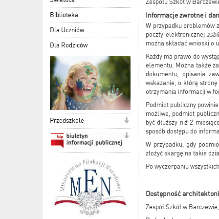
Zespołu Szkół w Barczewi
Informacje zwrotne i da
Biblioteka
W przypadku problemów z d
Dla Uczniów
poczty elektronicznej
zsb
można składać wnioski o u
Dla Rodziców
Każdy ma prawo do wystąpie
elementu. Można także zaż
dokumentu, opisania zaw
wskazanie, o którą stronę
otrzymania informacji w fo
Podmiot publiczny powinien
możliwe, podmiot publiczn
Przedszkole
być dłuższy niż 2 miesiąc
sposób dostępu do informa
W przypadku, gdy podmiot
złożyć skargę na takie dzia
Po wyczerpaniu wszystkic
Dostępność architekton
Zespół Szkół w Barczewie,