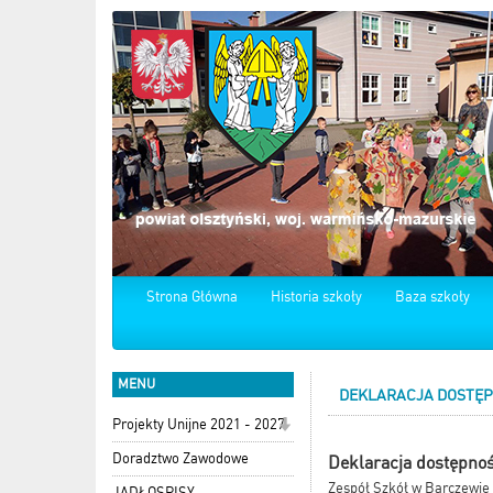
Strona Główna
Historia szkoły
Baza szkoły
MENU
DEKLARACJA DOSTĘP
Projekty Unijne 2021 - 2027
Doradztwo Zawodowe
Deklaracja dostępnoś
Zespół Szkół w Barczewie z
JADŁOSPISY