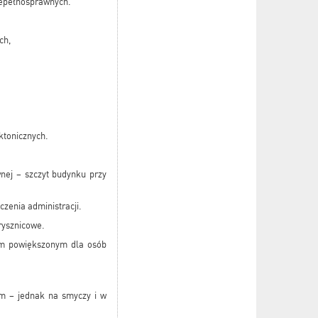
iepełnosprawnych.
ch,
ektonicznych.
nej – szczyt budynku przy
czenia administracji.
prysznicowe.
em powiększonym dla osób
m – jednak na smyczy i w
.