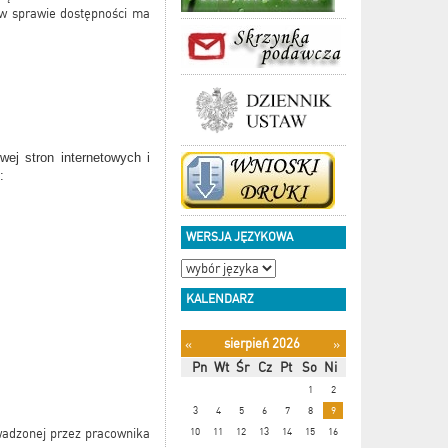
e w sprawie dostępności ma
wej stron internetowych i
:
WERSJA JĘZYKOWA
KALENDARZ
sierpień 2026
«
»
Pn
Wt
Śr
Cz
Pt
So
Ni
1
2
3
4
5
6
7
8
9
10
11
12
13
14
15
16
wadzonej przez pracownika