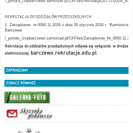
/_portals_/zspbarczewo.samorzad.pl/CKFiles/rekrutacja2627/ZGOD
REKRUTACJA DO ODDZIAŁÓW PRZEDSZKOLNYCH
1. Zarządzenie nr 0050.11.2026 z dnia 30 stycznia 2026 r. Burmistrza
Barczewa
/_portals_/zspbarczewo.samorzad.pl/CKFiles/Zarządzenie_Nr_0050.11.2
Rekrutacja do oddziałów przedszkolnych odbywa się wyłącznie w drodze
barczewo.rekrutacje.edu.pl
elektronicznej:
ZAPRASZAMY
ZOBACZ RÓWNIEŻ